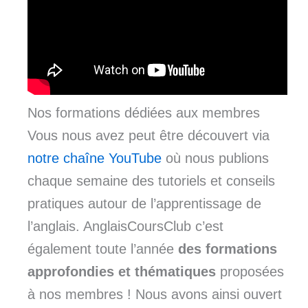
Nos formations dédiées aux membres
Vous nous avez peut être découvert via
notre chaîne YouTube
où nous publions
chaque semaine des tutoriels et conseils
pratiques autour de l’apprentissage de
l’anglais. AnglaisCoursClub c’est
également toute l’année
des formations
approfondies et thématiques
proposées
à nos membres ! Nous avons ainsi ouvert