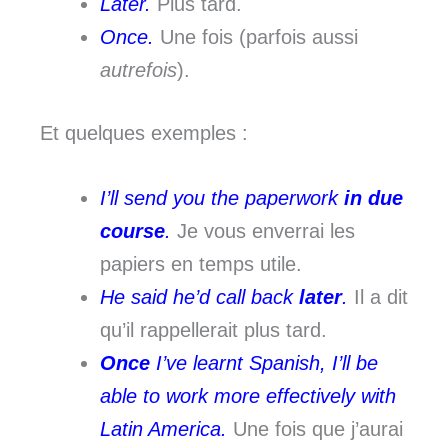
Later.
Plus tard.
Once.
Une fois (parfois aussi
autrefois
).
Et quelques exemples :
I’ll send you the paperwork
in due
course
.
Je vous enverrai les
papiers en temps utile.
He said he’d call back
later
.
Il a dit
qu’il rappellerait plus tard.
Once
I’ve learnt Spanish, I’ll be
able to work more effectively with
Latin America.
Une fois que j’aurai