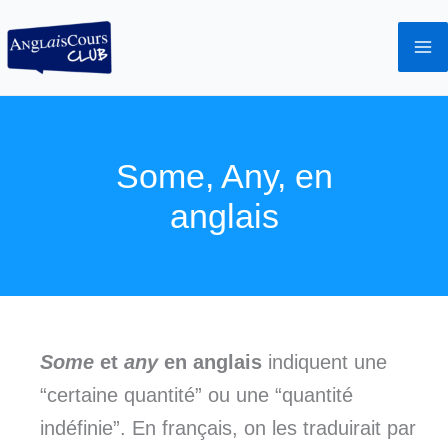
Aller
au
contenu
Some, Any, en
anglais
Some
et
any
en anglais
indiquent une
“certaine quantité” ou une “quantité
indéfinie”. En français, on les traduirait par