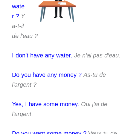
wate
r ?
Y
a-t-il
de l’eau ?
I don’t have any water.
Je n’ai pas d’eau.
Do you have any money ?
As-tu de
l’argent ?
Yes, I have some money.
Oui j’ai de
l’argent.
Do you want some money ?
Veux-tu de