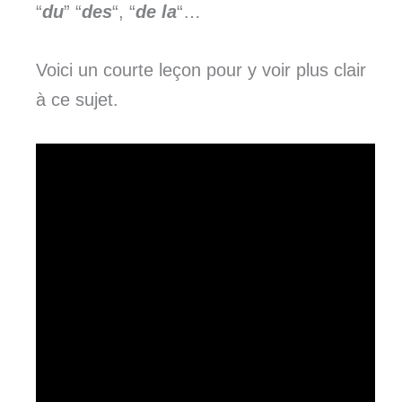
“
du
” “
des
“, “
de la
“…
Voici un courte leçon pour y voir plus clair
à ce sujet.