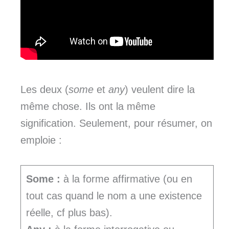
Les deux (
some
et
any
) veulent dire la
même chose. Ils ont la même
signification. Seulement, pour résumer, on
emploie :
Some :
à la forme affirmative (ou en
tout cas quand le nom a une existence
réelle, cf plus bas).