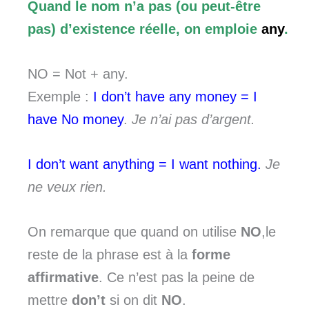
Quand le nom n’a pas (ou peut-être
pas) d’existence réelle, on emploie
any
.
NO = Not + any.
Exemple :
I don’t have any money = I
have No money
.
Je n’ai pas d’argent.
I don’t want anything = I want nothing.
Je
ne veux rien.
On remarque que quand on utilise
NO
,le
reste de la phrase est à la
forme
affirmative
. Ce n’est pas la peine de
mettre
don’t
si on dit
NO
.