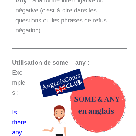
Any :
à la forme interrogative ou
négative (c’est-à-dire dans les
questions ou les phrases de refus-
négation).
Utilisation de some – any :
Exe
mple
s :
Is
there
any