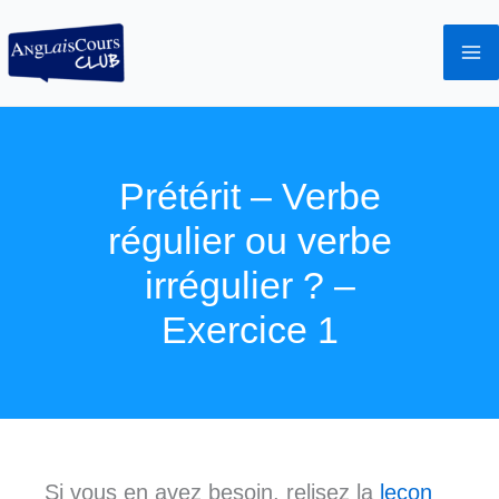
Aller
au
contenu
Prétérit – Verbe
régulier ou verbe
irrégulier ? –
Exercice 1
Si vous en avez besoin, relisez la
leçon