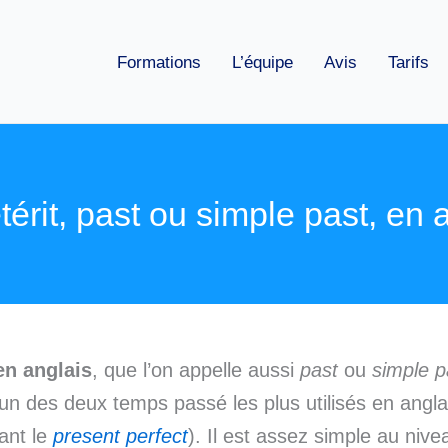
Formations
L’équipe
Avis
Tarifs
térit, past ou simple past, en 
en anglais
, que l’on appelle aussi
past
ou
simple p
 un des deux temps passé les plus utilisés en anglai
ant le
present perfect
). Il est assez simple au nive