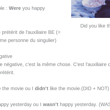
le :
Were
you happy
Did you like 
rétérit de l’auxiliaire BE (=
me personne du singulier)
gative
e négative, c’est la même chose. C’est l’auxiliaire 
étérit.
e the movie ou I
didn’t
like the movie.(DID + NOT)
ppy yesterday ou I
wasn’t
happy yesterday. (WA