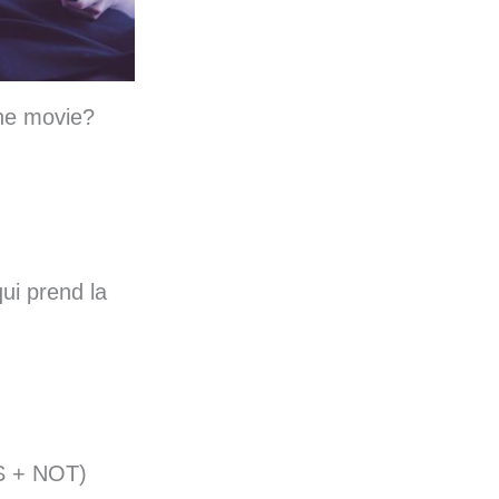
the movie?
qui prend la
S + NOT)