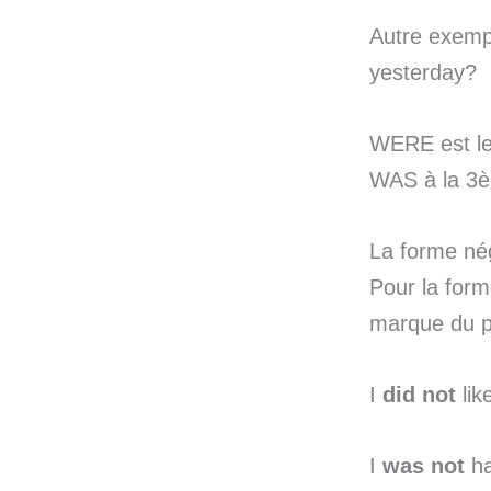
Autre exemp
yesterday?
WERE est le p
WAS à la 3è
La forme né
Pour la form
marque du pr
I
did not
lik
I
was not
ha