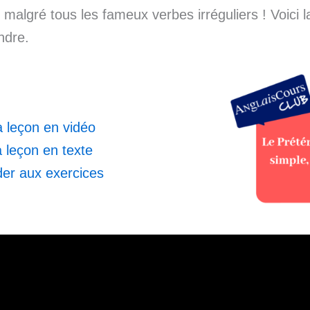
 malgré tous les fameux verbes irréguliers ! Voici l
ndre.
la leçon en vidéo
a leçon en texte
er aux exercices