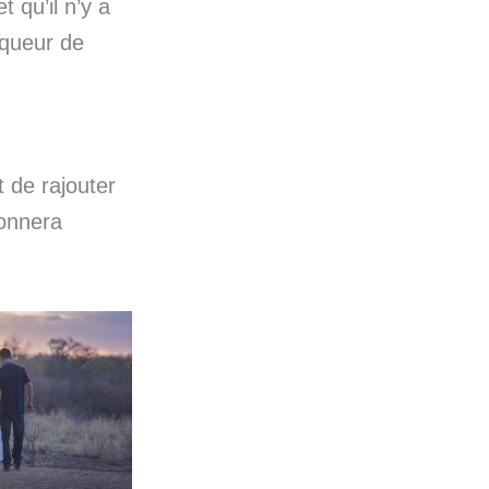
t qu’il n’y a
rqueur de
t de rajouter
donnera