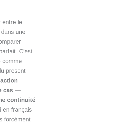
 entre le
t dans une
comparer
arfait. C’est
ssé comme
 du present
e
action
le cas —
ne continuité
 en français
as forcément