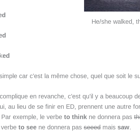
ed
He/she walked, t
ed
k
ed
simple car c’est la même chose, quel que soit le su
complique en revanche, c’est qu’il y a beaucoup d
 qui, au lieu de se finir en ED, prennent une autre f
. Par exemple, le verbe
to think
ne donnera pas
th
e verbe
to see
ne donnera pas
seeed
mais
saw
.