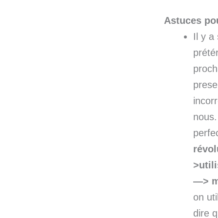
Astuces pou
Il y a
prété
proch
prese
incor
nous.
perfec
révol
>utili
—> me
on ut
dire q