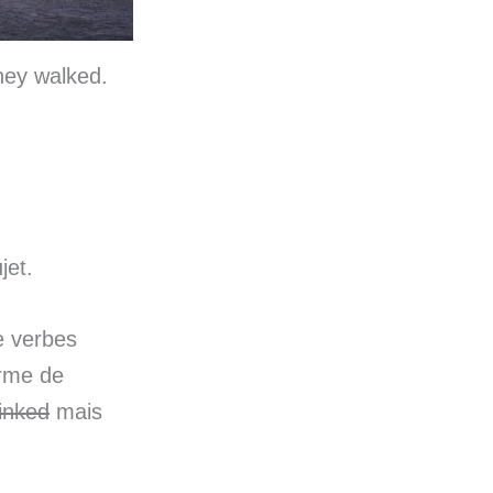
hey walked.
jet.
e verbes
orme de
inked
mais