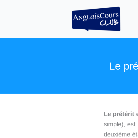
Aller
au
contenu
Le pré
Le prétérit 
simple), est
deuxième ét