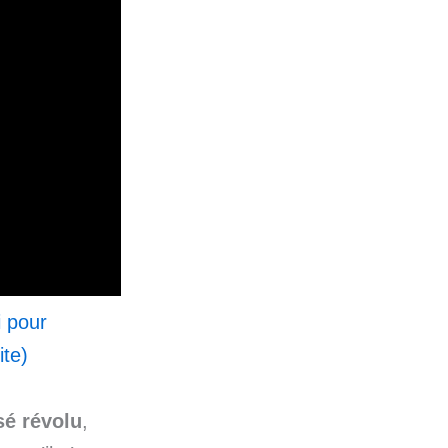
i pour
ite)
sé révolu
,