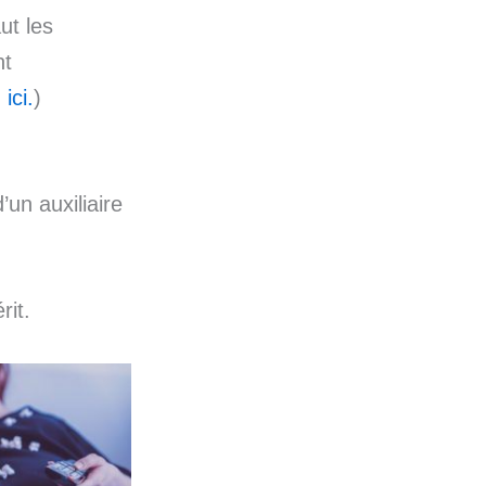
ut les
nt
ici.
)
’un auxiliaire
rit.