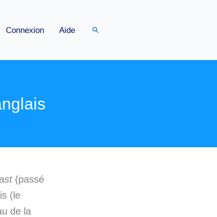
Rechercher
Connexion
Aide
anglais
ast
(passé
s (le
au de la