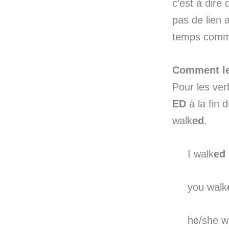
c’est à dire 
pas de lien 
temps comme 
Comment le
Pour les verb
ED
à la fin 
walk
ed
.
I walk
ed
you walk
he/she w