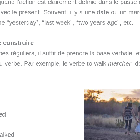
quand l’action est clairement définie dans le passé e
avec le présent. Souvent, il y a une date ou un ma
“yesterday”, “last week”, “two years ago”, etc.
 construire
es réguliers, il suffit de prendre la base verbale, e
du verbe. Par exemple, le verbe to walk
marcher
, 
ed
alk
ed