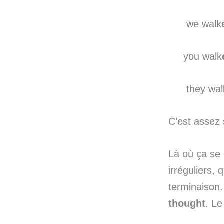
we walk
you walk
they wal
C’est assez 
Là où ça se 
irréguliers,
terminaison
thought
. L