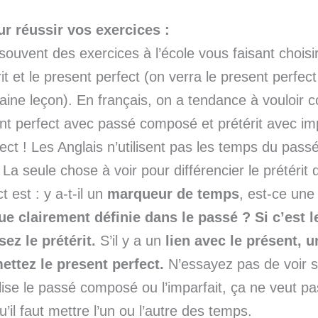
r réussir vos exercices :
 souvent des exercices à l’école vous faisant choisir
rit et le present perfect (on verra le present perfec
aine leçon). En français, on a tendance à vouloir 
nt perfect avec passé composé et prétérit avec imp
rect ! Les Anglais n’utilisent pas les temps du pa
 La seule chose à voir pour différencier le prétérit
t est : y a-t-il un
marqueur de temps
, est-ce un
ue clairement définie dans le passé ? Si c’est 
sez le prétérit.
S’il y a un
lien avec le présent, u
ttez le present perfect.
N’essayez pas de voir si
ilise le passé composé ou l’imparfait, ça ne veut p
u’il faut mettre l’un ou l’autre des temps.