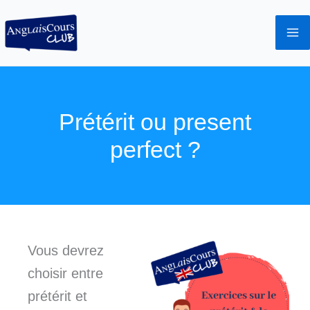
Aller
au
contenu
Prétérit ou present
perfect ?
Vous devrez
choisir entre
prétérit et