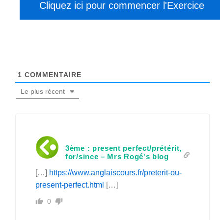
1
COMMENTAIRE
Le plus récent
3ème : present perfect/prétérit,
for/since – Mrs Rogé's blog
[…]
https://www.anglaiscours.fr/preterit-ou-
present-perfect.html
[…]
0