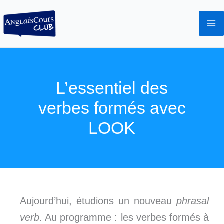
Aller
au
contenu
L’essentiel des
verbes formés avec
LOOK
Aujourd’hui, étudions un nouveau
phrasal
verb
. Au programme : les verbes formés à