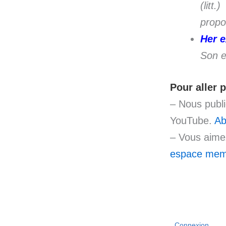
(litt
propo
Her e
Son e
Pour aller p
– Nous publ
YouTube.
Ab
– Vous aimez
espace mem
Connexion