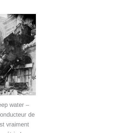
eep water –
conducteur de
est vraiment