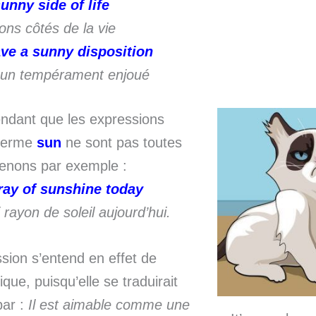
unny side of life
ons côtés de la vie
ve a sunny disposition
 un tempérament enjoué
ndant que les expressions
 terme
sun
ne sont pas toutes
renons par exemple :
 ray of sunshine today
i rayon de soleil aujourd’hui.
sion s’entend en effet de
que, puisqu’elle se traduirait
par :
Il est aimable comme une