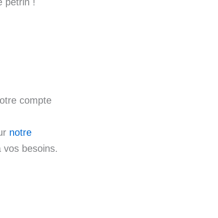
 pétrin !
notre compte
sur
notre
 vos besoins.