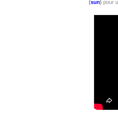
(
sun
)
pour un