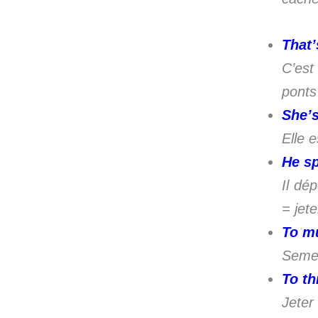
That’
C’est
ponts
She’s
Elle e
He s
Il dé
= jete
To m
Semer
To t
Jeter