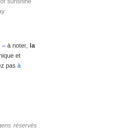
y of sunshine
ay
u
–
à noter,
la
nique et
tez pas
à
 gens réservés