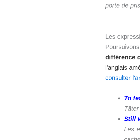
porte de pri
Les express
Poursuivons
différence 
l’anglais am
consulter l’a
To te
Tâter 
Still
Les e
cache