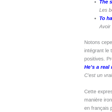
The s
Les b
To ha
Avoir
Notons cepe
intégrant le
positives. P
He’s a real
C’est un vra
Cette expres
manière ironi
en français 