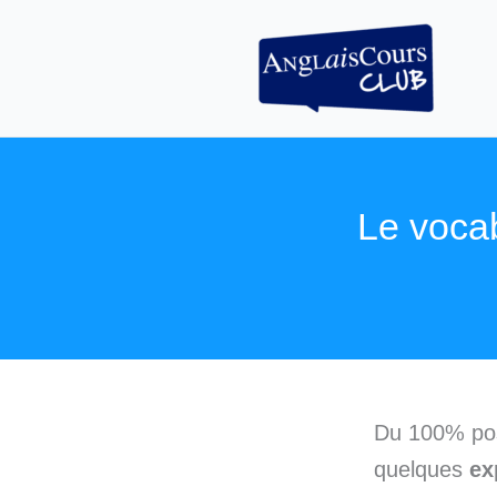
Aller
au
contenu
Le vocab
Du 100% posi
quelques
ex