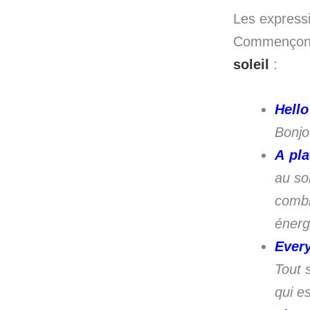
Les express
Commençons 
soleil
:
Hello
Bonjo
A pla
au so
com
énerg
Every
Tout s
qui e