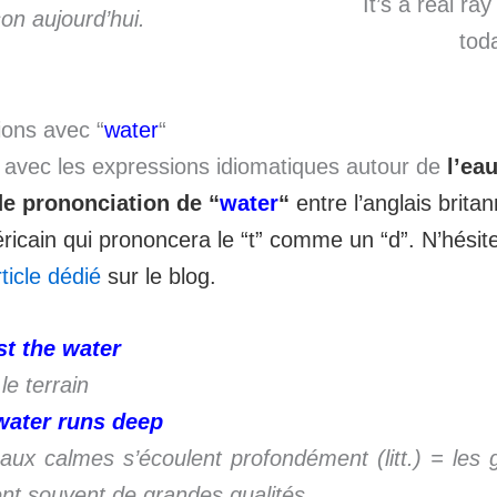
It’s a real ra
son aujourd’hui.
tod
ions avec “
water
“
 avec les expressions idiomatiques autour de
l’ea
de prononciation de “
water
“
entre l’anglais britan
éricain qui prononcera le “t” comme un “d”. N’hési
rticle dédié
sur le blog.
st the water
le terrain
 water runs deep
aux calmes s’écoulent profondément (litt.) = les
nt souvent de grandes qualités