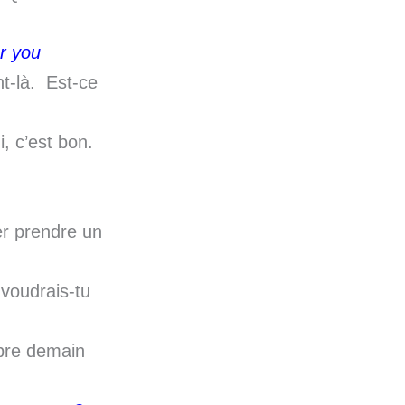
r you
t-là. Est-ce
, c’est bon.
ler prendre un
voudrais-tu
ibre demain