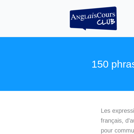
Aller
au
contenu
150 phra
Les express
français, d’
pour communi