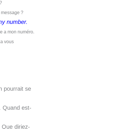
?
n message ?
 my number.
lle a mon numéro.
la vous
 pourrait se
. Quand est-
Que diriez-