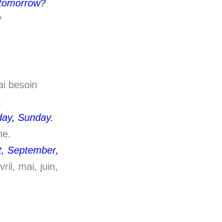
 tomorrow?
?
ai besoin
.
day, Sunday.
he.
st, September,
ril, mai, juin,