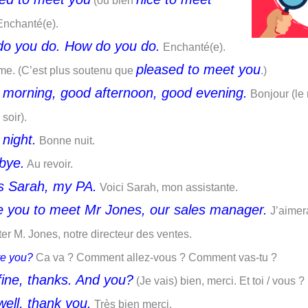
(ou bien
 Enchanté(e).
o you do. How do you do.
Enchanté(e).
pleased to meet you
e. (C’est plus soutenu que
.)
morning, good afternoon, good evening.
Bonjour (le 
 soir).
night.
Bonne nuit.
bye.
Au revoir.
is Sarah, my PA.
Voici Sarah, mon assistante.
ike you to meet Mr Jones, our sales manager.
J’aimer
er M. Jones, notre directeur des ventes.
e you?
Ca va ? Comment allez-vous ? Comment vas-tu ?
 fine, thanks. And you?
(Je vais) bien, merci. Et toi / vous ?
well, thank you.
Très bien merci.