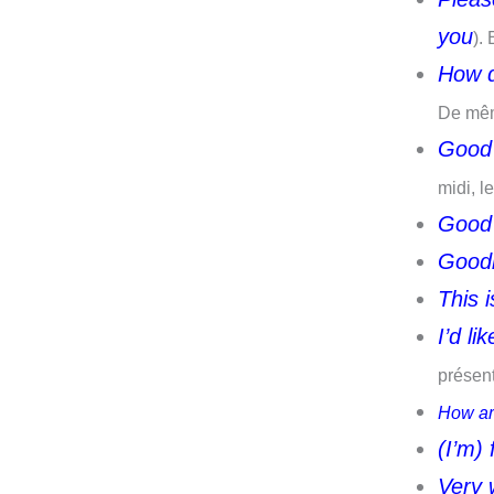
you
).
How d
De mêm
Good 
midi, le
Good 
Good
This 
I’d l
présent
How ar
(I’m)
Very 