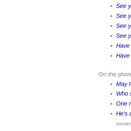
See y
See y
See y
See y
Have 
Have 
On the phon
May I
Who sh
One m
He’s 
momen