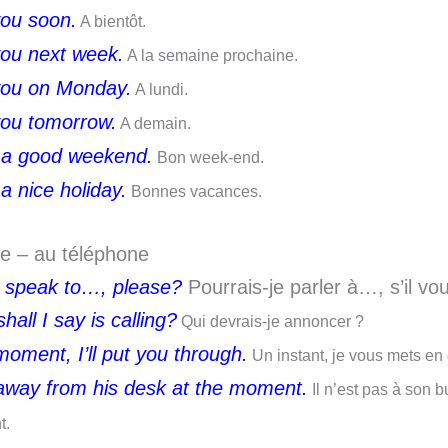
ou soon.
A bientôt.
ou next week.
A la semaine prochaine.
ou on Monday.
A lundi.
ou tomorrow.
A demain.
a good weekend.
Bon week-end.
a nice holiday.
Bonnes vacances.
e – au téléphone
 speak to…, please?
Pourrais-je parler à…, s’il vou
all I say is calling?
Qui devrais-je annoncer ?
oment, I’ll put you through.
Un instant, je vous mets en
away from his desk at the moment.
Il n’est pas à son 
t.