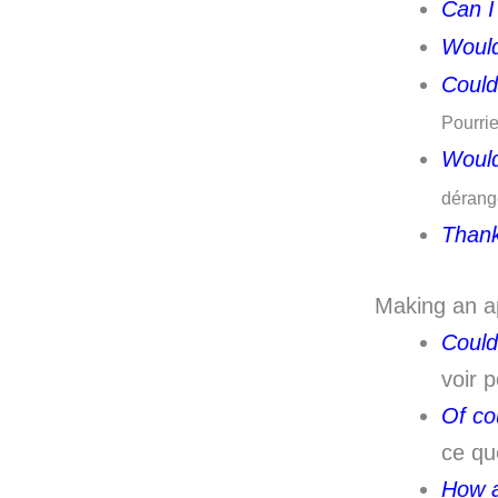
Can I
Would
Could
Pourrie
Would
dérang
Thank
Making an a
Could
voir 
Of co
ce qu
How 