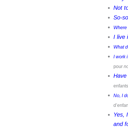
Not t
So-so
Where 
I live
What d
I work 
pour
no
Have 
enfants
No, I d
d’enfan
Yes, 
and f