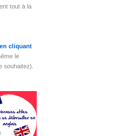
nt tout à la
 en cliquant
même le
e souhaitez).