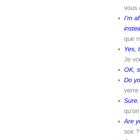
vous 
I’m a
inste
que m
Yes, 
Je vo
OK, s
Do yo
verre
Sure.
qu’on
Are y
soir 