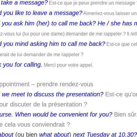
 take a message?
Est-ce que je peux prendre un message 
 you like to leave a message?
Aimeriez-vous laisser u
 you ask him (her) to call me back? He / she has
z-vous lui (lui pour une dame) demander de me rappeler ? Il /e
 you mind asking him to call me back?
Est-ce que ce
erait de lui demander de me rappeler ?
 you for calling.
Merci pour votre appel.
ppointment – prendre rendez-vous
 we meet to discuss the presentation?
Est-ce qu’on
pour discuter de la présentation ?
urse. When would be convenient for you?
Bien sûr
e cela vous conviendrait ?
about
(ou bien
what about
)
next Tuesday at 10.30?