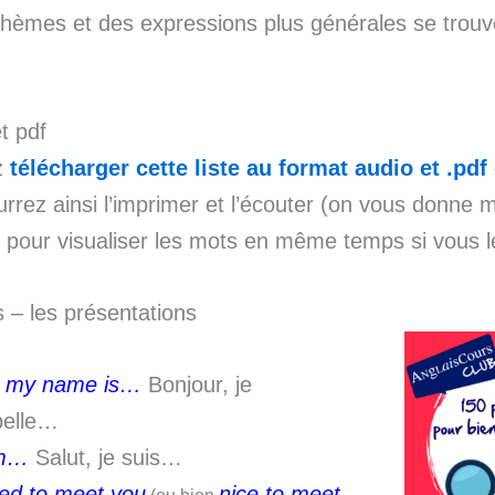
thèmes et des expressions plus générales se trouve
t pdf
z
télécharger cette liste au format audio et .pdf
rrez ainsi l’imprimer et l’écouter (on vous donne 
 pour visualiser les mots en même temps si vous l
s – les présentations
, my name is…
Bonjour, je
pelle…
’m…
Salut, je suis…
ed to meet you
nice to meet