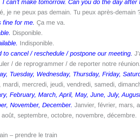
, I can’t make tomorrow. Can you do the day after
é, je ne peux pas demain. Tu peux après-demain 
s fine for me.
Ça me va.
ble.
Disponible.
ilable.
Indisponible.
d to cancel / reschedule / postpone our meeting.
J’
uler / de reprogrammer / de reporter notre réunion
y, Tuesday, Wednesday, Thursday, Friday, Satur
, mardi, mercredi, jeudi, vendredi, samedi, dimanc
ry, February, March, April, May, June, July, Augu
er, November, December.
Janvier, février, mars, av
et, août, septembre, octobre, novembre, décembre.
ain – prendre le train