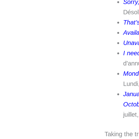
Sorry
Désol
That’
Availa
Unava
I nee
d’ann
Monda
Lundi
Janua
Octob
juill
Taking the tr