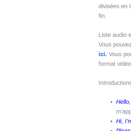
divisées en 
fin.
Liste audio e
Vous pouve
ici.
Vous pou
format vidéo
Introduction
Hello
m’ap
Hi, I
Pleas