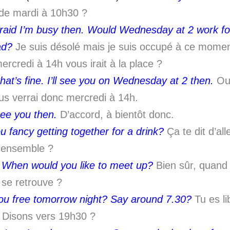
de mardi à 10h30 ?
fraid I’m busy then. Would Wednesday at 2 work fo
ad?
Je suis désolé mais je suis occupé à ce momen
ercredi à 14h vous irait à la place ?
that’s fine. I’ll see you on Wednesday at 2 then.
Oui
us verrai donc mercredi à 14h.
ee you then.
D’accord, à bientôt donc.
u fancy getting together for a drink?
Ça te dit d’al
 ensemble ?
 When would you like to meet up?
Bien sûr, quand 
 se retrouve ?
ou free tomorrow night? Say around 7.30?
Tu es l
? Disons vers 19h30 ?