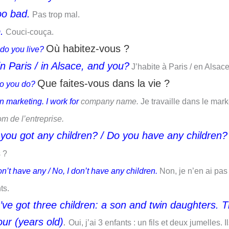
oo bad.
Pas trop mal.
.
Couci-couça.
Où habitez-vous ?
do you live?
 in Paris / in Alsace, and you?
J’habite à Paris / en Alsace
Que faites-vous dans la vie ?
o you do?
in marketing. I work for
company name.
Je travaille dans le marke
m de l’entreprise.
you got any children? / Do you have any children?
 ?
on’t have any / No, I don’t have any children.
Non, je n’en ai pas 
ts.
I’ve got three children: a son and twin daughters.
T
our (years old)
.
Oui, j’ai 3 enfants : un fils et deux jumelles. I