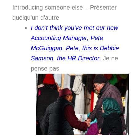
Introducing someone else – Présenter
quelqu’un d’autre
I don’t think you’ve met our new
Accounting Manager, Pete
McGuiggan. Pete, this is Debbie
Samson, the HR Director.
Je ne
pense pas