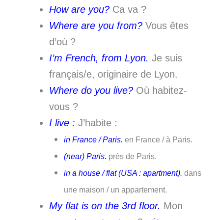
How are you?
Ca va ?
Where are you from?
Vous êtes
d’où ?
I’m French, from Lyon.
Je suis
français/e, originaire de Lyon.
Where do you live?
Où habitez-
vous ?
I live :
J’habite :
in France / Paris.
en France / à Paris.
(near) Paris.
près de Paris.
in a house / flat (USA : apartment).
dans
une maison / un appartement.
My flat is on the 3rd floor.
Mon