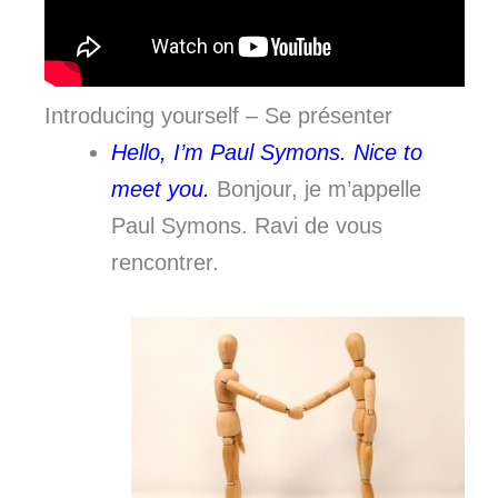
Introducing yourself – Se présenter
Hello, I’m Paul Symons. Nice to
meet you.
Bonjour, je m’appelle
Paul Symons. Ravi de vous
rencontrer.