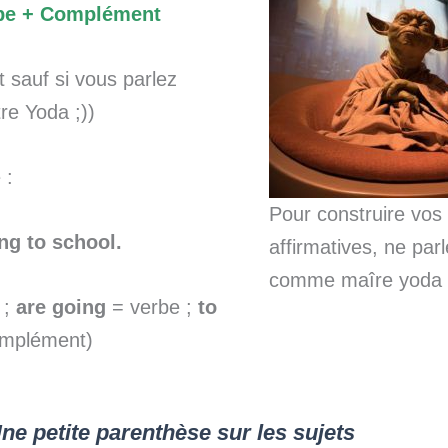
rbe + Complément
 sauf si vous parlez
e Yoda ;))
 :
Pour construire vos
ng to school.
affirmatives, ne par
comme maîre yoda 
 ;
are going
= verbe ;
to
mplément)
ne petite parenthèse sur les sujets