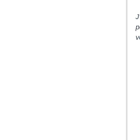
J
p
v