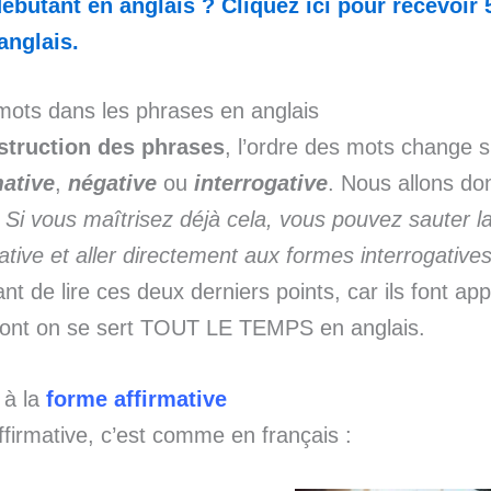
ébutant en anglais ? Cliquez ici pour recevoir 
anglais.
mots dans les phrases en anglais
struction des phrases
, l’ordre des mots change si
mative
,
négative
ou
interrogative
. Nous allons don
.
Si vous maîtrisez déjà cela, vous pouvez sauter la
ative et aller directement aux formes interrogatives
ant de lire ces deux derniers points, car ils font ap
 dont on se sert TOUT LE TEMPS en anglais.
 à la
forme affirmative
ffirmative, c’est comme en français :