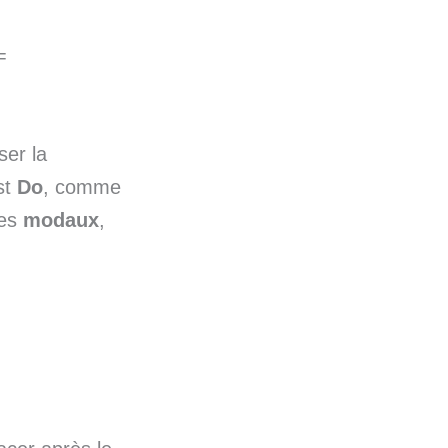
=
er la
est
Do
, comme
les
modaux
,