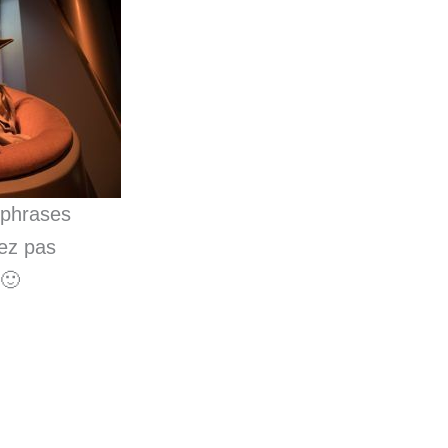
 phrases
lez pas
🙂