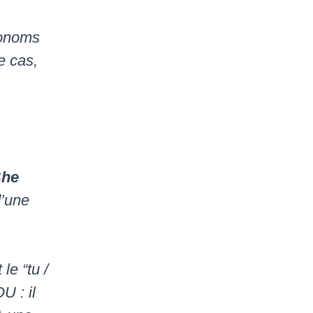
ronoms
e cas,
She
d’une
le “tu /
U : il