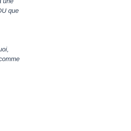
à une
YOU que
uoi,
comme