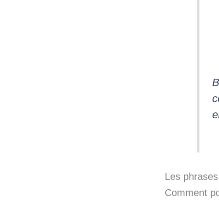
B
e
Les phrases
Comment pos