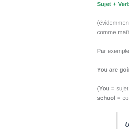
Sujet + Ve
(évidemment
comme maîtr
Par exemple
You are goi
(
You
= sujet
school
= co
U