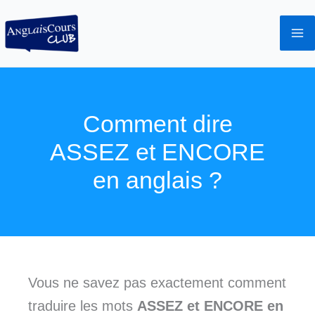
Aller
au
contenu
Comment dire
ASSEZ et ENCORE
en anglais ?
Vous ne savez pas exactement comment
traduire les mots
ASSEZ
et
ENCORE en