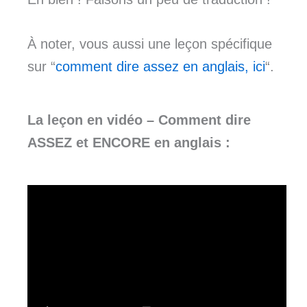
À noter, vous aussi une leçon spécifique
sur “
comment dire assez en anglais, ici
“.
La leçon en vidéo –
Comment dire
ASSEZ et ENCORE en anglais :