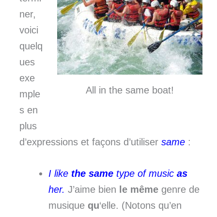
ner,
voici
quelq
ues
exe
All in the same boat!
mple
s en
plus
d’expressions et façons d’utiliser
same
:
I like
the same
type of music
as
her.
J’aime bien
le même
genre de
musique
qu
‘elle. (Notons qu’en