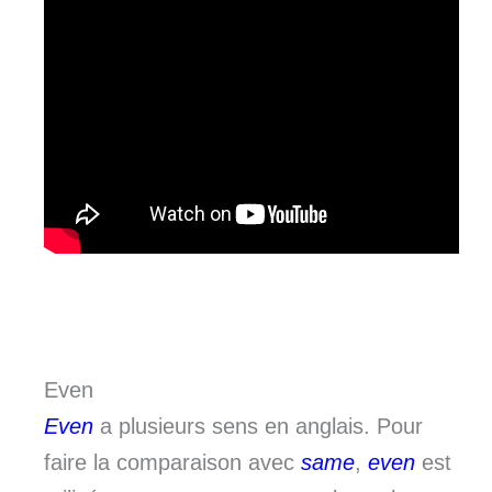
Even
Even
a plusieurs sens en anglais. Pour
faire la comparaison avec
same
,
even
est