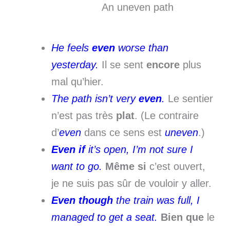
An uneven path
He feels
even
worse than
yesterday.
Il se sent
encore
plus
mal qu’hier.
The path isn’t very
even
.
Le sentier
n’est pas très
plat
. (Le contraire
d’
even
dans ce sens est
uneven
.)
Even if
it’s open, I’m not sure I
want to go.
Même si
c’est ouvert,
je ne suis pas sûr de vouloir y aller.
Even though
the train was full, I
managed to get a seat.
Bien que
le