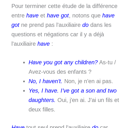
Pour terminer cette étude de la différence
entre
have
et
have got
, notons que
have
got
ne prend pas l’auxiliaire
do
dans les
questions et négations car il y a déjà
l’auxiliaire
have
:
Have you got any children?
As-tu /
Avez-vous des enfants ?
No, I haven’t.
Non, je n’en ai pas.
Yes, I have. I’ve got a son and two
daughters.
Oui, j’en ai. J’ai un fils et
deux filles.
Have
tout seul prend l’auxiliaire
do
car