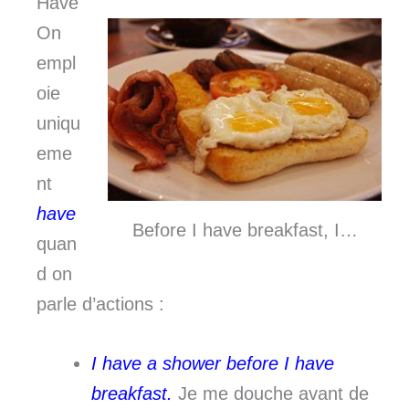
Have
On
empl
oie
uniqu
eme
nt
have
Before I have breakfast, I…
quan
d on
parle d’actions :
I have a shower before I have
breakfast.
Je me douche avant de