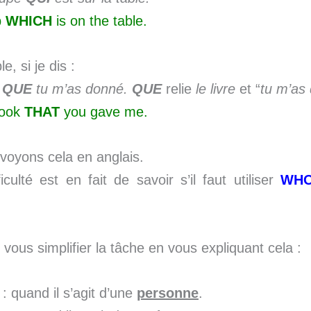
p
WHICH
is on the table.
, si je dis :
e
QUE
tu m’as donné.
QUE
relie
le livre
et “
tu m’as
book
THAT
you gave me.
voyons cela en anglais.
ficulté est en fait de savoir s’il faut utiliser
WHO
 vous simplifier la tâche en vous expliquant cela :
O
: quand il s’agit d’une
personne
.