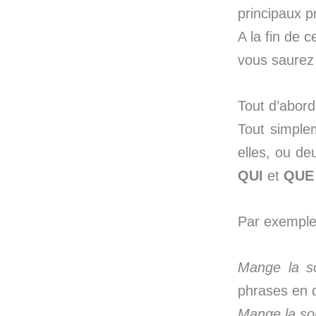
principaux 
A la fin de c
vous saure
Tout d’abord,
Tout simplem
elles, ou de
QUI
et
QU
Par exemple, 
Mange la so
phrases en d
Mange la s