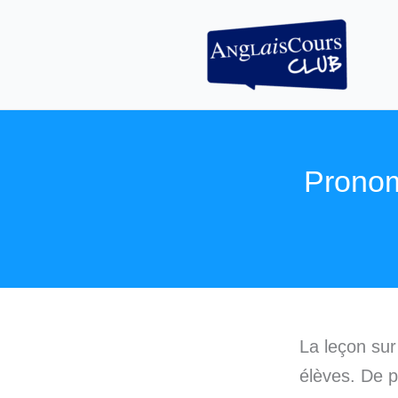
Aller
au
contenu
Pronoms
La leçon sur
élèves. De p