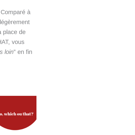
. Comparé à
t légèrement
a place de
HAT, vous
s loin
” en fin