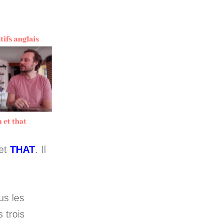
et
THAT
. Il
us les
 trois