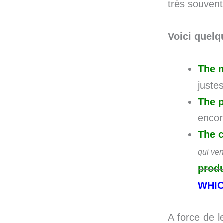
très souvent
Voici quelq
The 
justes
The 
encor
The 
qui vend
produ
WHI
A force de l