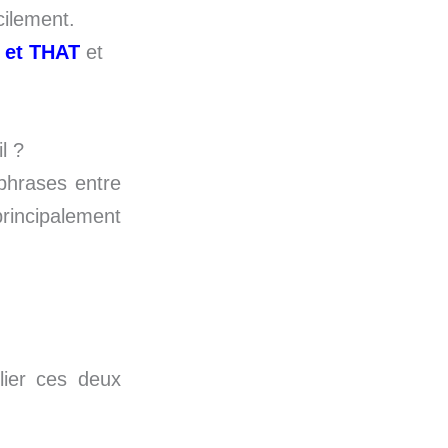
cilement.
et THAT
et
l ?
 phrases entre
principalement
lier ces deux