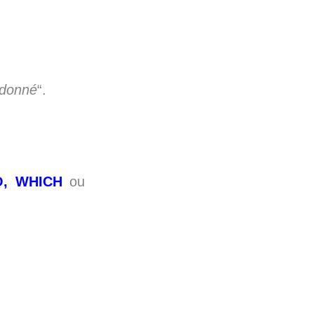
 donné
“.
, WHICH
ou