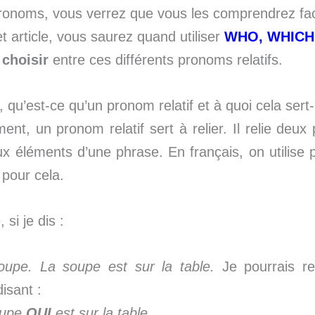
pronoms, vous verrez que vous les comprendrez fa
et article, vous saurez quand utiliser
WHO, WHICH 
z
choisir
entre ces différents pronoms relatifs.
 qu’est-ce qu’un pronom relatif et à quoi cela sert-i
ent, un pronom relatif sert à relier. Il relie deux
ux éléments d’une phrase. En français, on utilise 
E
pour cela.
si je dis :
upe. La soupe est sur la table.
Je pourrais re
isant :
oupe
QUI
est sur la table.