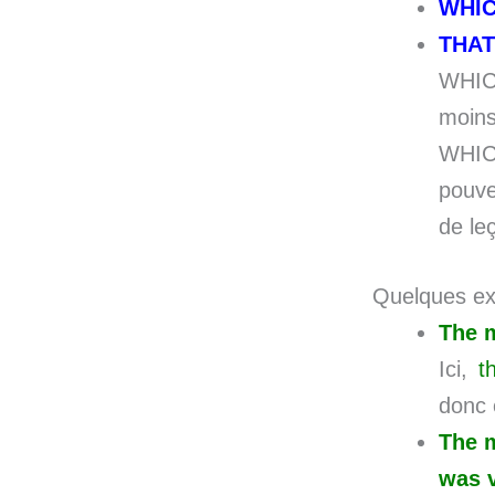
WHI
THA
WHICH
moins
WHICH
pouvez
de le
Quelques ex
The 
Ici,
t
donc
The 
was v