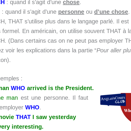
CH
: quand il s’agit d’une
chose
.
T
: quand il s’agit d’une
personne
ou
d’une chose
, THAT s’utilise plus dans le langage parlé. Il es
 formel. En américain, on utilise souvent THAT à l
. (Dans certains cas on ne peut pas employer T
 voir les explications dans la partie “
Pour aller plu
çon).
emples :
man
WHO
arrived is the President.
he man
est une personne. Il faut
 employer
WHO
.
movie
THAT
I saw yesterday
ery interesting.