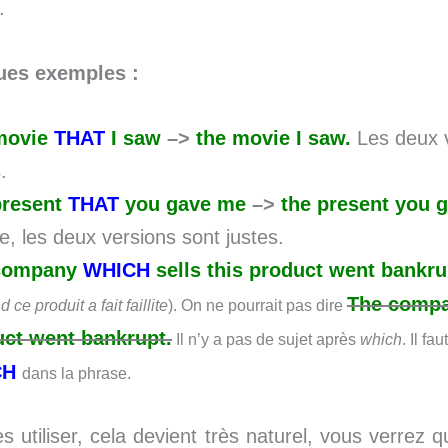
.
ues exemples :
movie
THAT
I saw
–>
the movie I saw.
Les deux v
.
present
THAT
you gave me
–>
the present you 
e, les deux versions sont justes.
company
WHICH
sells this product went bankru
The compan
 ce produit a fait faillite
). On ne pourrait pas dire
ct went bankrupt.
Il n’y a pas de sujet après
which
. Il fa
CH
dans la phrase.
es utiliser, cela devient très naturel, vous verrez 