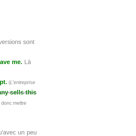
ersions sont
gave me.
Là
pt.
(
L’entreprise
y sells this
ut donc mettre
qu’avec un peu