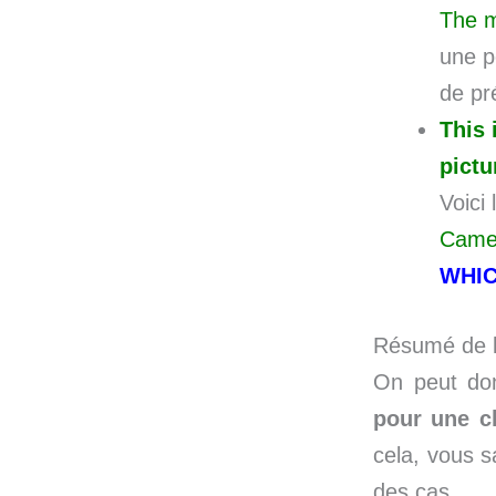
The 
une p
de pr
This 
pictu
Voici 
Came
WHI
Résumé de l
On peut don
pour une c
cela, vous sa
des cas.