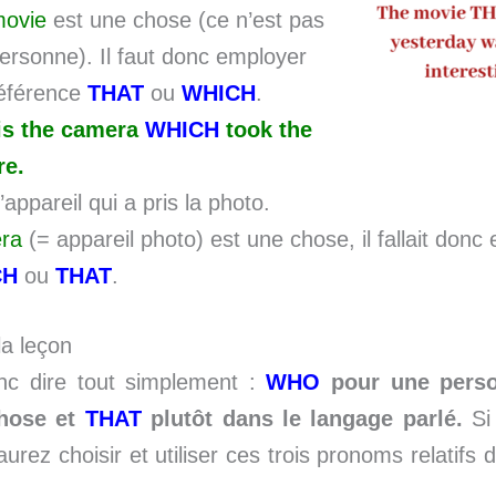
movie
est une chose (ce n’est pas
ersonne). Il faut donc employer
éférence
THAT
ou
WHICH
.
is the camera
WHICH
took the
re.
l’appareil qui a pris la photo.
ra
(= appareil photo) est une chose, il fallait donc
CH
ou
THAT
.
a leçon
c dire tout simplement :
WHO
pour une pers
hose et
THAT
plutôt dans le langage parlé.
Si
urez choisir et utiliser ces trois pronoms relatifs 