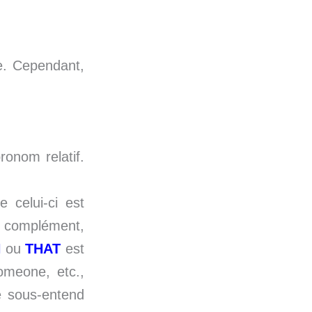
re. Cependant,
ronom relatif.
 celui-ci est
n complément,
H
ou
THAT
est
omeone, etc.,
e sous-entend