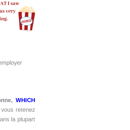
 employer
onne,
WHICH
 vous retenez
dans la plupart