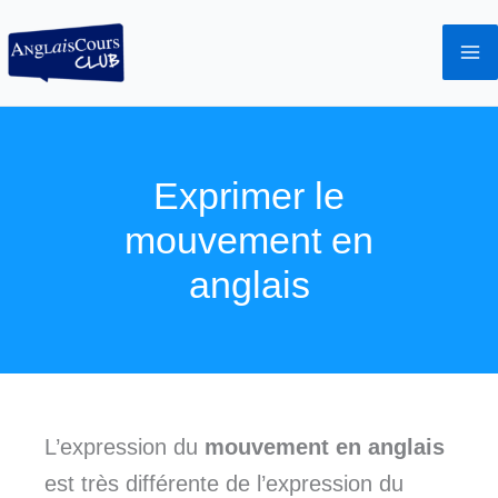
Aller
au
contenu
Exprimer le
mouvement en
anglais
L’expression du
mouvement en anglais
est très différente de l’expression du