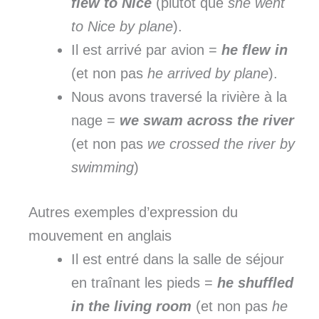
flew to Nice
(plutôt que
she went
to Nice by plane
).
Il est arrivé par avion =
he flew in
(et non pas
he arrived by plane
).
Nous avons traversé la rivière à la
nage =
we swam across the river
(et non pas
we crossed the river by
swimming
)
Autres exemples d’expression du
mouvement en anglais
Il est entré dans la salle de séjour
en traînant les pieds =
he shuffled
in the living room
(et non pas
he