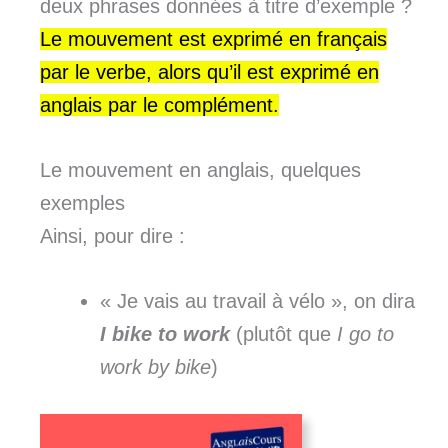
deux phrases données à titre d’exemple ?
Le mouvement est exprimé en français
par le verbe, alors qu’il est exprimé en
anglais par le complément.
Le mouvement en anglais, quelques
exemples
Ainsi, pour dire :
« Je vais au travail à vélo », on dira
I bike to work
(plutôt que
I go to
work by bike
)