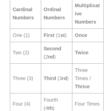
Multiplicat
Cardinal
Ordinal
ive
Numbers
Numbers
Numbers
One (1)
First
(1
st
)
Once
Second
Two (2)
Twice
(2
nd
)
Three
Three (3)
Third
(3
rd
)
Times /
Thrice
Fourth
Four (4)
Four Times
(4
th
)