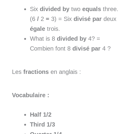
Six
divided by
two
equals
three.
(6
/
2
=
3) = Six
divisé par
deux
égale
trois.
What is 8
divided by
4? =
Combien font 8
divisé par
4 ?
Les
fractions
en anglais :
Vocabulaire :
Half
1/2
Third
1/3