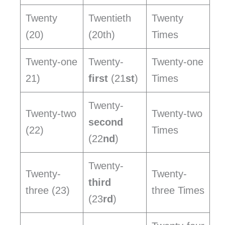
Twenty
Twentieth
Twenty
(20)
(20th)
Times
Twenty-one
Twenty-
Twenty-one
21)
first
(21
st
)
Times
Twenty-
Twenty-two
Twenty-two
second
(22)
Times
(22
nd
)
Twenty-
Twenty-
Twenty-
third
three (23)
three Times
(23
rd
)