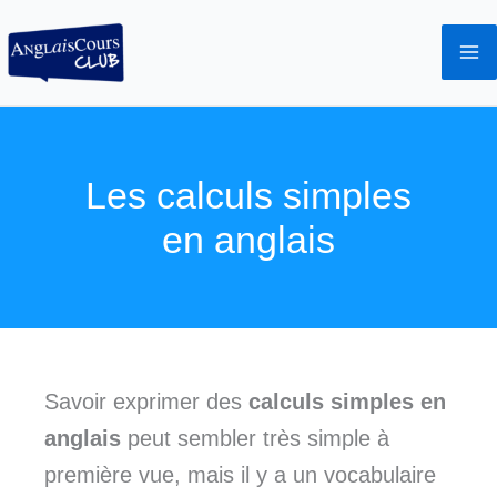
Aller
au
contenu
Les calculs simples
en anglais
Savoir exprimer des
calculs simples en
anglais
peut sembler très simple à
première vue, mais il y a un vocabulaire