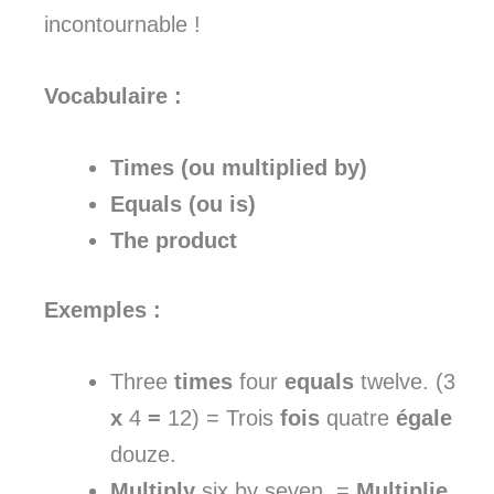
incontournable !
Vocabulaire :
Times
(ou
multiplied by
)
Equals
(ou
is
)
The product
Exemples :
Three
times
four
equals
twelve. (3
x
4
=
12) = Trois
fois
quatre
égale
douze.
Multiply
six by seven. =
Multiplie