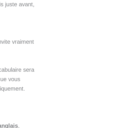
is juste avant,
invite vraiment
cabulaire sera
que vous
tiquement.
anglais
,