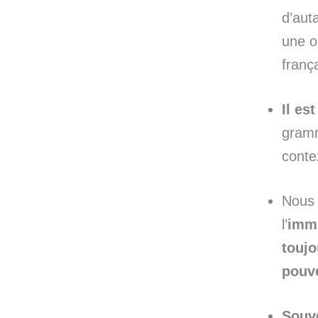
d’aut
une o
frança
Il es
gramm
conte
Nous 
l’
imm
toujo
pouve
Souve