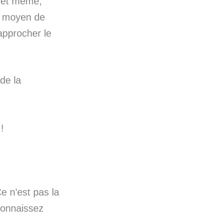
n et même,
u moyen de
approcher le
 de la
!
Ce n’est pas la
connaissez