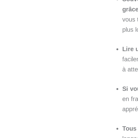
grâce
vous 
plus 
Lire 
facile
à att
Si vo
en fr
appré
Tous 