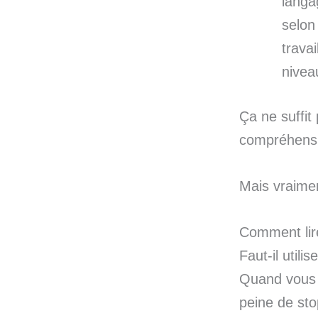
langa
selon 
trava
niveau
Ça ne suffit 
compréhensio
Mais vraimen
Comment lir
Faut-il utili
Quand vous 
peine de st