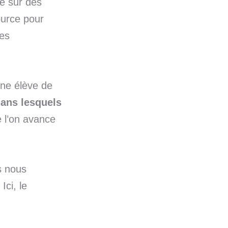
te sur des
ource pour
des
une élève de
 dans lesquels
e l’on avance
ls nous
Ici, le