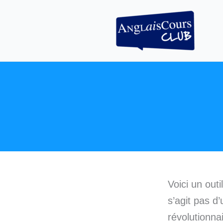
Aller
au
contenu
Voici un outi
s’agit pas d
révolutionn