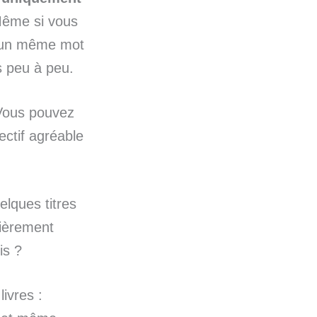
Même si vous
t un même mot
s peu à peu.
Vous pouvez
jectif agréable
elques titres
lièrement
is ?
livres :