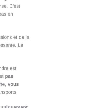
nse. C’est
pas en
sions et de la
essante. Le
ndre est
est
pas
che,
vous
nsports.
t uniquement