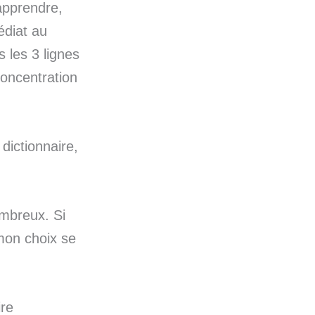
 apprendre,
édiat au
s les 3 lignes
 concentration
dictionnaire,
ombreux. Si
mon choix se
ire