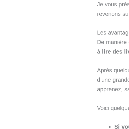
Je vous prés
revenons su
Les avantage
De manière 
à
lire des l
Après quelqu
d’une grande
apprenez, sa
Voici quelq
Si vo