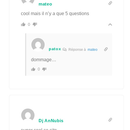
mateo
cool mais il n’y a que 5 questions
0
patox
Réponse à
mateo
dommage…
0
Dj AnNubis