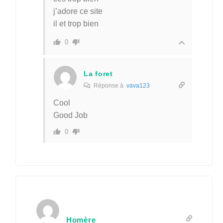
j’adore ce site
il et trop bien
0
La foret
Réponse à
vava123
Cool
Good Job
0
Homère