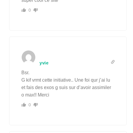
super cool ce site
0
yvie
Bsr.
G kif vrmt cette initiative.. Une foi qur j’ai lu
et fais des exos g suis sur d’avoir assimiler
o max!! Merci
0