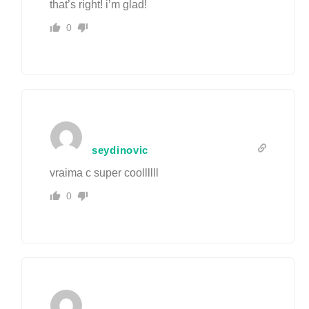
that’s right! i’m glad!
0
seydinovic
vraima c super coollllll
0