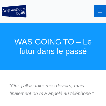
Aller
au
contenu
WAS GOING TO – Le
futur dans le passé
“
Oui, j’allais faire mes devoirs, mais
finalement on m’a appelé au téléphone.
“